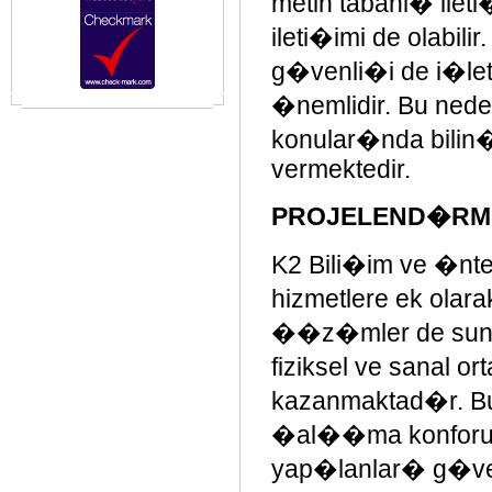
metin tabanl� ilet
ileti�imi de olabili
g�venli�i de i�l
�nemlidir. Bu neden
konular�nda bilin�
vermektedir.
PROJELEND�RM
K2 Bili�im ve �nte
hizmetlere ek olarak
��z�mler de sunm
fiziksel ve sanal
kazanmaktad�r. B
�al��ma konforun
yap�lanlar� g�ven