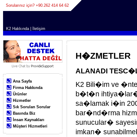
Sorularınız için? +90.262 414 64 62
K2 Hakkında
|
İletişim
H�ZMETLER
ALANADI TESC�
Ana Sayfa
K2 Bili�im ve �nter
Firma Hakkında
b�t�n ihtiya�lar�
Ürünler
Hizmetler
sa�lamak i�in 200
Sık Sorulan Sorular
bar�nd�rma hizmet
Basında Biz
İnsan Kaynakları
sunucular� sayesin
Müşteri Hizmetleri
imkan� sunabilmek