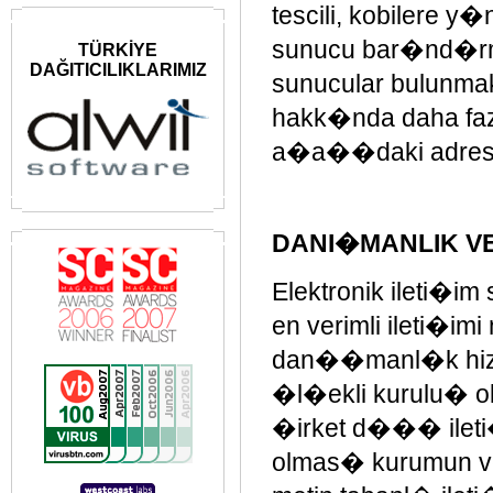
tescili, kobilere y
sunucu bar�nd�rma
TÜRKİYE
DAĞITICILIKLARIMIZ
sunucular bulunmak
hakk�nda daha faz
a�a��daki adresten
DANI�MANLIK 
Elektronik ileti�i
en verimli ileti�i
dan��manl�k hizm
�l�ekli kurulu� 
�irket d��� ileti
olmas� kurumun v